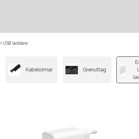
Kontakter
Hållbarhet
n USB laddare
E
Kabelormar
Grenuttag
la