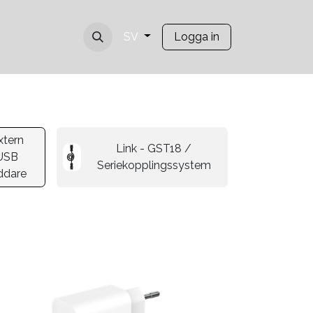
Logga in
SV
xtern
Link - GST18 /
USB
USB
Seriekopplingssystem
kablar
ddare