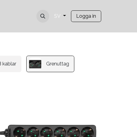
Logga in
SV
 kablar
Grenuttag