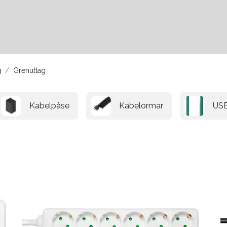
Kontakter
Hållbarhet
g
Grenuttag
Kabelpåse
Kabelormar
USB