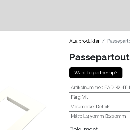
Kontakter
Hållbarhet
Alla produkter
Passeparto
Passepartout 
Want to partner up?
Artikelnummer
:
EAD-WHT-
Färg
:
Vit
Varumärke
:
Details
Mått
:
L:450mm B:220mm
Dokument