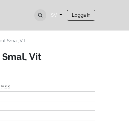
Logga in
SV
ut Smal, Vit
Smal, Vit
PASS