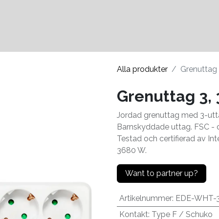
Kontakter
Hållbarhet
Alla produkter
Grenuttag 
Grenuttag 3, 
Jordad grenuttag med 3-utt
Barnskyddade uttag. FSC - ce
Testad och certifierad av In
3680 W.
Want to partner up?
Artikelnummer
:
EDE-WHT-
Kontakt
:
Type F / Schuko