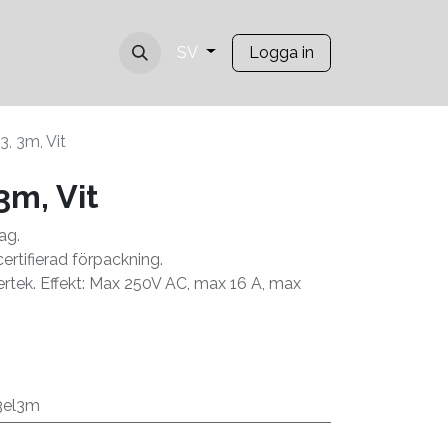
Logga in
SV
3, 3m, Vit
3m, Vit
ag.
rtifierad förpackning.
tertek. Effekt: Max 250V AC, max 16 A, max
3el3m